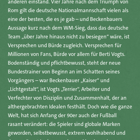
anderen einstand. Vier Jahre nach dem Triumph von
Als die deutsche Nationalelf 1994 als amtierender
Rom gilt die deutsche Nationalmannschaft vielen als
Fußball-Weltmeister zur WM in die USA aufbricht, ist
eine der besten, die es je gab – und Beckenbauers
die Stimmung im Team sehr gut – die Spieler sind
Aussage kurz nach dem WM-Sieg, dass das deutsche
gespannt und freuen sich auf das Turnier, die USA
Team „über Jahre hinaus nicht zu besiegen“ wäre, ist
sind zu diesem Zeitpunkt noch das Land der
Versprechen und Bürde zugleich. Versprechen für
unbegrenzten Möglichkeiten. Doch eins ist allen klar:
Millionen von Fans, Bürde vor allem für Berti Vogts.
Weltmeister wird man nur, wenn alles perfekt läuft.
Bodenständig und pflichtbewusst, steht der neue
Doch die Vorbereitung zur WM tut dies schon mal
Bundestrainer von Beginn an im Schatten seines
nicht. Sie findet in der Sportschule in Malente statt –
Vorgängers – war Beckenbauer „Kaiser“ und
dort, wo sich die deutsche Mannschaft u.a. auf die
„Lichtgestalt“, ist Vogts „Terrier“, Arbeiter und
erfolgreiche Heim-WM 1974 vorbereitet hat und wo
Verfechter von Disziplin und Zusammenhalt, der an
der viel beschworene „Geist von Malente“ zum WM-
althergebrachten Idealen festhält. Doch wie die ganze
Sieg beigetragen haben soll. Diesen will
Welt, hat sich Anfang der 90er auch der Fußball
Bundestrainer Berti Vogts auch 1994
rasant verändert: die Spieler sind globale Marken
heraufbeschwören – doch die mittlerweile
EPISODE 2 – DIE MANNSCHAFT
geworden, selbstbewusst, extrem wohlhabend und
gestandenen Profis, denen kein Luxus fremd ist,