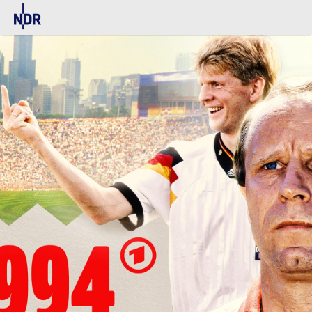
vermeintlichen elf Freunde innerhalb weniger
Wochen in einen kollektiven Albtraum manövrierten.
Elf Helden – Ein Albtraum
wirft einen Blick hinter die
Kulissen dieses für Deutschland denkwürdigen WM-
Turniers. Die vierteilige Dokuserie von Produzent
Leopold Hoesch und Autor Manfred Oldenburg
(
KROOS
,
Ganz normale Männer. Der „vergessene
Holocaust
,
Das letzte Tabu
) zeichnet den Weg der
Nationalmannschaft zur und während der WM 1994
nach und zeigt, wie eine der individuell stärksten
deutschen Mannschaften aller Zeiten spektakulär
scheiterte. Dabei spannt sie den Bogen von den WM-
Vorbereitungen bis hin zum späteren EM-Sieg im Jahr
1996 und nimmt den Zuschauer mit in das
Wechselbad der Gefühle Deutschlands in den 1990er