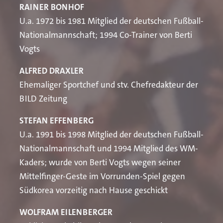
Öffentlichkeit diffamiert wird, tritt Berti Vogts
RAINER BONHOF
Brasse sowie Martin Kowalczyk (BR) und Jessica
endgültig zurück. Um „den letzten Rest von
U.a. 1972 bis 1981 Mitglied der deutschen Fußball-
Briegmann (WDR).
Menschenwürde zu bewahren, der ihm geblieben ist“,
Nationalmannschaft; 1994 Co-Trainer von Berti
wie er sagt.
Vogts
ALFRED DRAXLER
Ehemaliger Sportchef und stv. Chefredakteur der
BILD Zeitung
STEFAN EFFENBERG
U.a. 1991 bis 1998 Mitglied der deutschen Fußball-
Nationalmannschaft und 1994 Mitglied des WM-
Kaders; wurde von Berti Vogts wegen seiner
Mittelfinger-Geste im Vorrunden-Spiel gegen
Südkorea vorzeitig nach Hause geschickt
WOLFRAM EILENBERGER